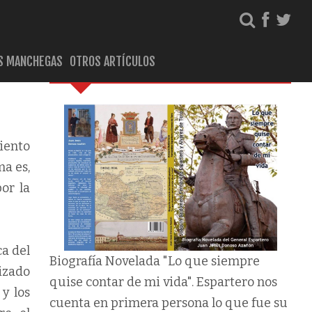
S MANCHEGAS
OTROS ARTÍCULOS
Biografía del General Espartero
miento
ma es,
or la
ca del
Biografía Novelada "Lo que siempre
izado
quise contar de mi vida". Espartero nos
y los
cuenta en primera persona lo que fue su