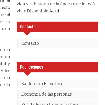
re el
vida y la historía de la época que le tocó
puesto
vivir. Disponible
Aquí
omo el
o, su
Contacto
ste en
Contacto
n una
en un
tal y
Publicaciones
y los
e una
Baldomero Espartero
ue la
Economía de las personas
Entidades sin fines lucrativos