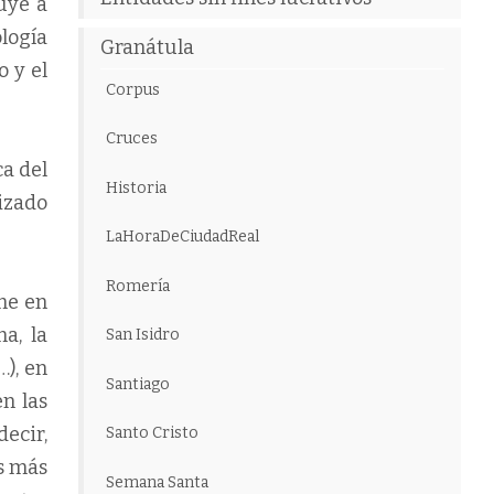
uye a
ología
Granátula
o y el
Corpus
Cruces
ca del
Historia
izado
LaHoraDeCiudadReal
Romería
me en
a, la
San Isidro
), en
Santiago
en las
ecir,
Santo Cristo
as más
Semana Santa