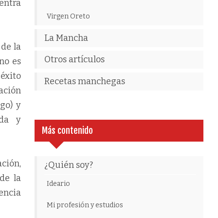
centra
Virgen Oreto
La Mancha
de la
Otros artículos
no es
 éxito
Recetas manchegas
ación
go) y
ida y
Más contenido
ción,
¿Quién soy?
de la
Ideario
encia
Mi profesión y estudios