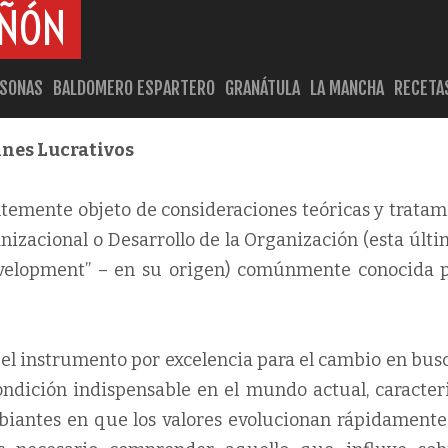
AÑÓN
RSONAS
BALDOMERO ESPARTERO
GRANÁTULA
LA MANCHA
RECETA
ines Lucrativos
entemente objeto de consideraciones teóricas y trata
izacional o Desarrollo de la Organización (esta últi
Development” – en su origen) comúnmente conocida p
 el instrumento por excelencia para el cambio en bus
ondición indispensable en el mundo actual, caracter
biantes en que los valores evolucionan rápidamente 