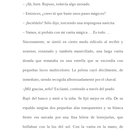
– ¡Ah, bien. Repuso, todavía algo azorado.
– Entonces, ¿crees tú que baste unos pases mágicos?
– ¡Incrédulo! Sólo dijo, torciendo una respingona naricita.
– Vamos, si probáis con mi varita mágica…. Es todo….
Sinceramente, se sintió en cierto modo ridículo al recibir y
sostener, extasiado y también maravillado, una larga varita
dorada que remataba en una estrella que se encendía con
pequeñas luces multicolores. La pelota cayó dócilmente, de
inmediato, siendo recogida alborozadamente por el chaval.
-¡Mil gracias,
zeñó
! Exclamó, corriendo a través del prado.
Bajó del banco y miró a la niña. Se fijó mejor en ella. De su
espalda surgían dos pequeñas alas transparentes y su blanca
frente era surcada por una fina hilera de lentejuelas, que
brillaban con la luz del sol. Con la varita en la mano, de