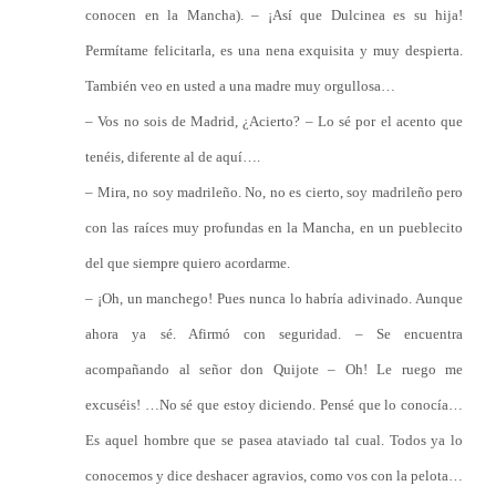
conocen en la Mancha). – ¡Así que Dulcinea es su hija!
Permítame felicitarla, es una nena exquisita y muy despierta.
También veo en usted a una madre muy orgullosa…
– Vos no sois de Madrid, ¿Acierto? – Lo sé por el acento que
tenéis, diferente al de aquí….
– Mira, no soy madrileño. No, no es cierto, soy madrileño pero
con las raíces muy profundas en la Mancha, en un pueblecito
del que siempre quiero acordarme.
– ¡Oh, un manchego! Pues nunca lo habría adivinado. Aunque
ahora ya sé. Afirmó con seguridad. – Se encuentra
acompañando al señor don Quijote – Oh! Le ruego me
excuséis! …No sé que estoy diciendo. Pensé que lo conocía…
Es aquel hombre que se pasea ataviado tal cual. Todos ya lo
conocemos y dice deshacer agravios, como vos con la pelota…