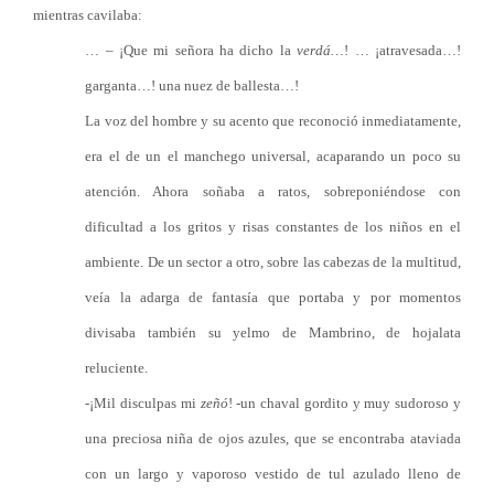
mientras cavilaba:
… – ¡Que mi señora ha dicho la
verdá…
! … ¡atravesada…!
garganta…! una nuez de ballesta…!
La voz del hombre y su acento que reconoció inmediatamente,
era el de un el manchego universal, acaparando un poco su
atención. Ahora soñaba a ratos, sobreponiéndose con
dificultad a los gritos y risas constantes de los niños en el
ambiente. De un sector a otro, sobre las cabezas de la multitud,
veía la adarga de fantasía que portaba y por momentos
divisaba también su yelmo de Mambrino, de hojalata
reluciente.
-¡Mil disculpas mi
zeñó
! -un chaval gordito y muy sudoroso y
una preciosa niña de ojos azules, que se encontraba ataviada
con un largo y vaporoso vestido de tul azulado lleno de