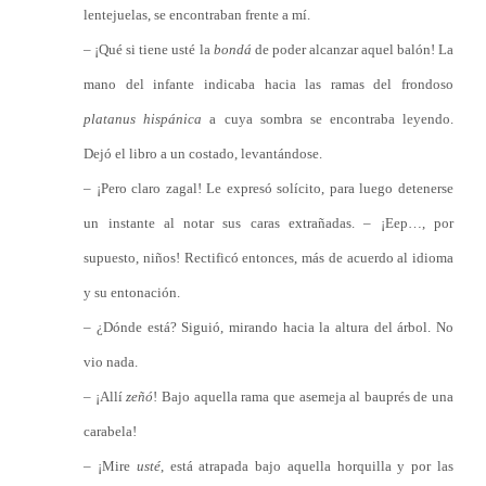
lentejuelas, se encontraban frente a mí.
– ¡Qué si tiene usté la
bondá
de poder alcanzar aquel balón! La
mano del infante indicaba hacia las ramas del frondoso
platanus hispánica
a cuya sombra se encontraba leyendo.
Dejó el libro a un costado, levantándose.
– ¡Pero claro zagal! Le expresó solícito, para luego detenerse
un instante al notar sus caras extrañadas. – ¡Eep…, por
supuesto, niños! Rectificó entonces, más de acuerdo al idioma
y su entonación.
– ¿Dónde está? Siguió, mirando hacia la altura del árbol. No
vio nada.
– ¡Allí
zeñó
! Bajo aquella rama que asemeja al bauprés de una
carabela!
– ¡Mire
usté
, está atrapada bajo aquella horquilla y por las