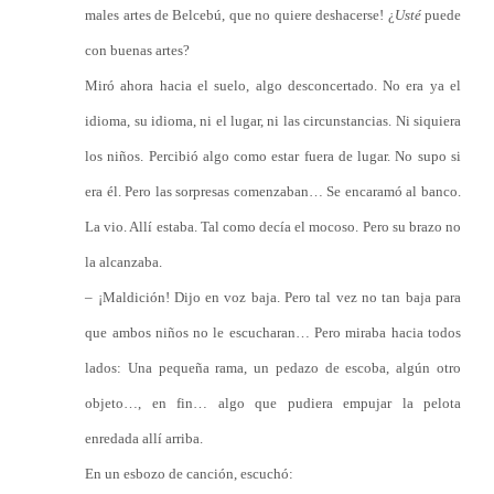
males artes de Belcebú, que no quiere deshacerse! ¿
Usté
puede
con buenas artes?
Miró ahora hacia el suelo, algo desconcertado. No era ya el
idioma, su idioma, ni el lugar, ni las circunstancias. Ni siquiera
los niños. Percibió algo como estar fuera de lugar. No supo si
era él. Pero las sorpresas comenzaban… Se encaramó al banco.
La vio. Allí estaba. Tal como decía el mocoso. Pero su brazo no
la alcanzaba.
– ¡Maldición! Dijo en voz baja. Pero tal vez no tan baja para
que ambos niños no le escucharan… Pero miraba hacia todos
lados: Una pequeña rama, un pedazo de escoba, algún otro
objeto…, en fin… algo que pudiera empujar la pelota
enredada allí arriba.
En un esbozo de canción, escuchó: