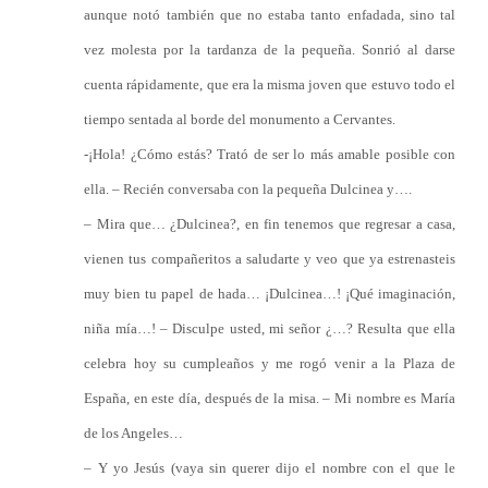
aunque notó también que no estaba tanto enfadada, sino tal
vez molesta por la tardanza de la pequeña. Sonrió al darse
cuenta rápidamente, que era la misma joven que estuvo todo el
tiempo sentada al borde del monumento a Cervantes.
-¡Hola! ¿Cómo estás? Trató de ser lo más amable posible con
ella. – Recién conversaba con la pequeña Dulcinea y….
– Mira que… ¿Dulcinea?, en fin tenemos que regresar a casa,
vienen tus compañeritos a saludarte y veo que ya estrenasteis
muy bien tu papel de hada… ¡Dulcinea…! ¡Qué imaginación,
niña mía…! – Disculpe usted, mi señor ¿…? Resulta que ella
celebra hoy su cumpleaños y me rogó venir a la Plaza de
España, en este día, después de la misa. – Mi nombre es María
de los Angeles…
– Y yo Jesús (vaya sin querer dijo el nombre con el que le