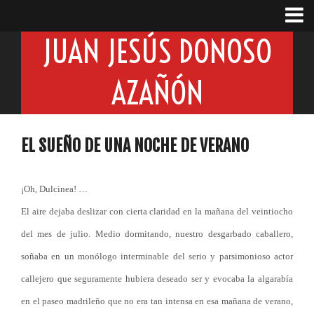
JUAN JESÚS DONOSO
AZAÑÓN
EL SUEÑO DE UNA NOCHE DE VERANO
¡Oh, Dulcinea! …
El aire dejaba deslizar con cierta claridad en la mañana del veintiocho
del mes de julio. Medio dormitando, nuestro desgarbado caballero,
soñaba en un monólogo interminable del serio y parsimonioso actor
callejero que seguramente hubiera deseado ser y evocaba la algarabía
en el paseo madrileño que no era tan intensa en esa mañana de verano,