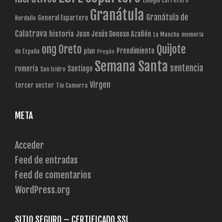
Eulogio Carretero
Granátula
Granátula de
General Espartero
Bordallo
Calatrava
historia
Juan Jesús Donoso Azañón
La Mancha
memoria
Quijote
ong
Oreto
Prendimiento
plan
de España
Pregón
Semana Santa
sentencia
romería
Santiago
San Isidro
Virgen
tercer sector
Tio Camorra
META
Acceder
Feed de entradas
Feed de comentarios
WordPress.org
SITIO SEGURO – CERTIFICADO SSL