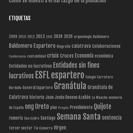
Cómo se muestra el hartazgo de la población
ETIQUETAS
2013
2024
2026
2009
2010
2012
arqueología
Baldomero
2015
Baldomero Espartero
calatrava
Colaboraciones
Biografía
crisis
Economía
Cruces
económica
contabilidad
Conferencia
Entidades sin fines
Entidades no lucrativas
ESFL
espartero
lucrativos
Eulogio Carretero
Granátula
Granátula de
General Espartero
Bordallo
Calatrava
historia
Juan Jesús Donoso Azañón
La Mancha
memoria
Quijote
ong
Oreto
Prendimiento
plan
de España
Pregón
Semana Santa
sentencia
romería
Santiago
San Isidro
Virgen
tercer sector
Tio Camorra