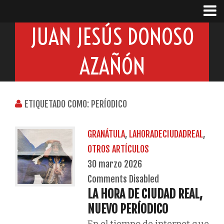
JUAN JESÚS DONOSO
AZAÑÓN
ETIQUETADO COMO: PERÍODICO
GRANÁTULA
,
LAHORADECIUDADREAL
,
OTROS ARTÍCULOS
30 marzo 2026
Comments Disabled
LA HORA DE CIUDAD REAL,
NUEVO PERÍODICO