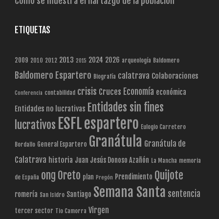
Cómo se muestra el hartazgo de la población
ETIQUETAS
2013
2024
2026
2009
2010
2012
arqueología
Baldomero
2015
Baldomero Espartero
calatrava
Colaboraciones
Biografía
crisis
Economía
Cruces
económica
contabilidad
Conferencia
Entidades sin fines
Entidades no lucrativas
ESFL
espartero
lucrativos
Eulogio Carretero
Granátula
Granátula de
General Espartero
Bordallo
Calatrava
historia
Juan Jesús Donoso Azañón
La Mancha
memoria
Quijote
ong
Oreto
Prendimiento
plan
de España
Pregón
Semana Santa
sentencia
romería
Santiago
San Isidro
Virgen
tercer sector
Tio Camorra