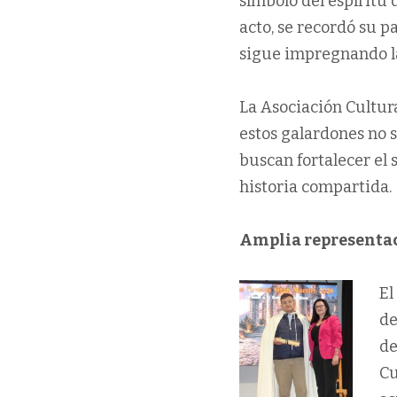
símbolo del espíritu d
acto, se recordó su p
sigue impregnando la
La Asociación Cultura
estos galardones no 
buscan fortalecer el
historia compartida.
Amplia representac
El
de
de
Cu