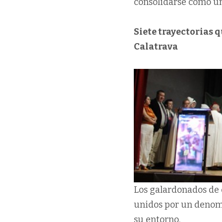
consolidarse como un
Siete trayectorias q
Calatrava
Los galardonados de 
unidos por un denom
su entorno.