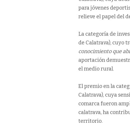
para jóvenes deporti
relieve el papel del 
La categoría de inves
de Calatrava), cuyo t
conocimiento que abre
aportación demuestra
el medio rural.
El premio en la cate
Calatrava), cuya sens
comarca fueron ampli
calatrava, ha contrib
territorio.