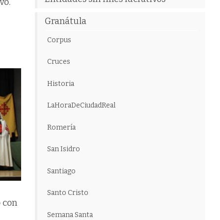
vo.
Granátula
Corpus
Cruces
Historia
LaHoraDeCiudadReal
Romería
San Isidro
Santiago
Santo Cristo
 con
Semana Santa