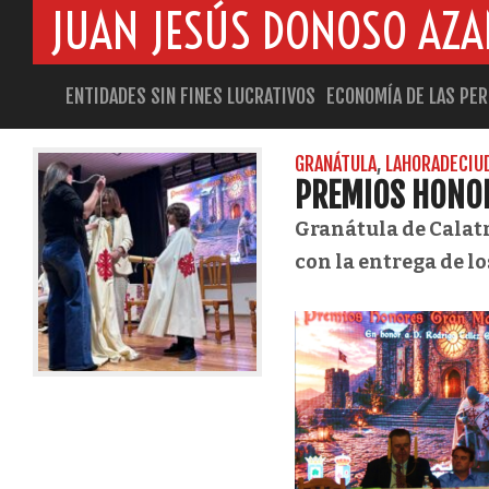
JUAN JESÚS DONOSO AZ
ENTIDADES SIN FINES LUCRATIVOS
ECONOMÍA DE LAS PE
ETIQUETADO COMO: PREMIOS GRAN MAESTRE
GRANÁTULA
,
LAHORADECIU
PREMIOS HONO
Granátula de Calat
con la entrega de 