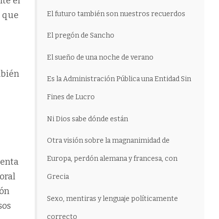
nte el
El futuro también son nuestros recuerdos
o que
El pregón de Sancho
El sueño de una noche de verano
mbién
Es la Administración Pública una Entidad Sin
Fines de Lucro
Ni Dios sabe dónde están
Otra visión sobre la magnanimidad de
Europa, perdón alemana y francesa, con
denta
oral
Grecia
ión
Sexo, mentiras y lenguaje políticamente
sos
correcto