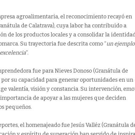
mpresa agroalimentaria, el reconocimiento recayó en
nátula de Calatrava), cuya labor ha contribuido a
ión de los productos locales y a consolidar la identida
omarca. Su trayectoria fue descrita como “
un ejemplo
 excelencia
”.
mprendedora fue para Nieves Donoso (Granátula de
a por su capacidad para generar oportunidades en un
ge valentía, visión y constancia. Su intervención, emo
a importancia de apoyar a las mujeres que deciden
os pequeños.
eportes, el homenajeado fue Jesús Valléz (Granátula d
cación y espíritu de superación han servido de inspir