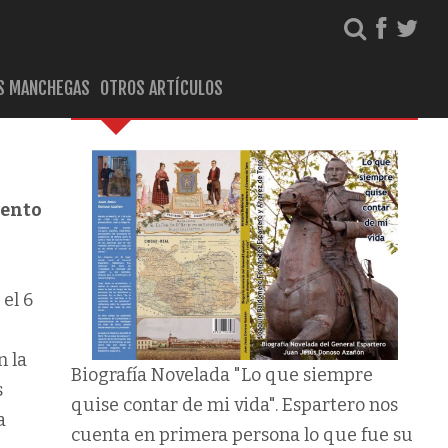
S MANCHEGAS
OTROS ARTÍCULOS
Biografía del General Espartero
iento
 el 6
n la
Biografía Novelada "Lo que siempre
s
quise contar de mi vida". Espartero nos
a
cuenta en primera persona lo que fue su