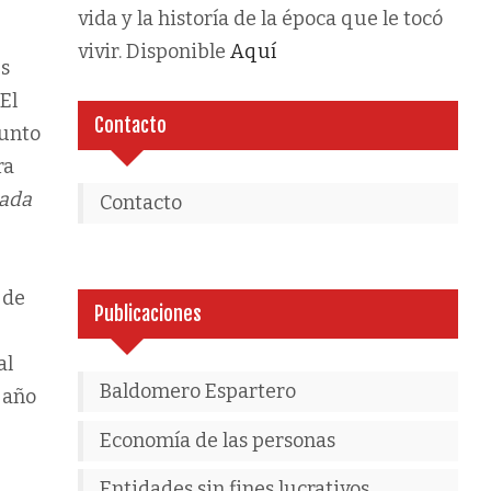
vida y la historía de la época que le tocó
vivir. Disponible
Aquí
us
El
Contacto
junto
ra
cada
Contacto
 de
Publicaciones
al
Baldomero Espartero
e año
Economía de las personas
Entidades sin fines lucrativos