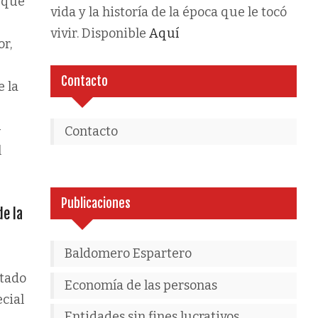
s que
vida y la historía de la época que le tocó
vivir. Disponible
Aquí
or,
Contacto
e la
—
Contacto
l
Publicaciones
de la
Baldomero Espartero
stado
Economía de las personas
cial
Entidades sin fines lucrativos