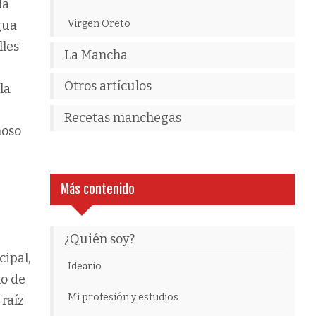
la
gua
Virgen Oreto
lles
La Mancha
Otros artículos
la
Recetas manchegas
noso
Más contenido
¿Quién soy?
ipal,
Ideario
lo de
Mi profesión y estudios
raíz