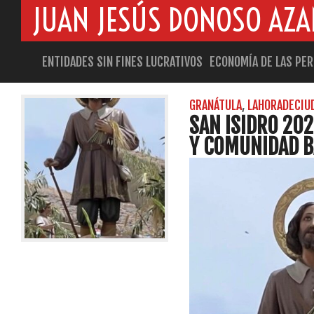
JUAN JESÚS DONOSO AZ
ENTIDADES SIN FINES LUCRATIVOS
ECONOMÍA DE LAS PE
ETIQUETADO COMO: 2025
GRANÁTULA
,
LAHORADECIU
SAN ISIDRO 202
Y COMUNIDAD BA