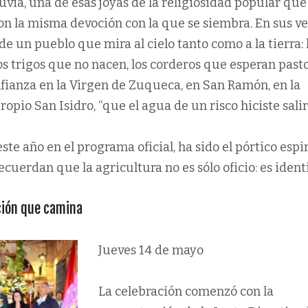
lluvia, una de esas joyas de la religiosidad popular que
on la misma devoción con la que se siembra. En sus v
de un pueblo que mira al cielo tanto como a la tierra: 
os trigos que no nacen, los corderos que esperan pasto.
fianza en la Virgen de Zuqueca, en San Ramón, en la
opio San Isidro, “que el agua de un risco hiciste salir”
ste año en el programa oficial, ha sido el pórtico espi
ecuerdan que la agricultura no es sólo oficio: es ident
ición que camina
Jueves 14 de mayo
La celebración comenzó con la