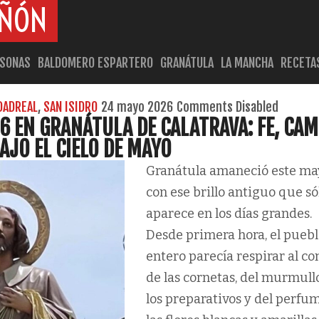
AÑÓN
RSONAS
BALDOMERO ESPARTERO
GRANÁTULA
LA MANCHA
RECETA
DADREAL
,
SAN ISIDRO
24 mayo 2026
Comments Disabled
6 EN GRANÁTULA DE CALATRAVA: FE, CA
JO EL CIELO DE MAYO
Granátula amaneció este ma
con ese brillo antiguo que só
aparece en los días grandes.
Desde primera hora, el pueb
entero parecía respirar al c
de las cornetas, del murmull
los preparativos y del perfu