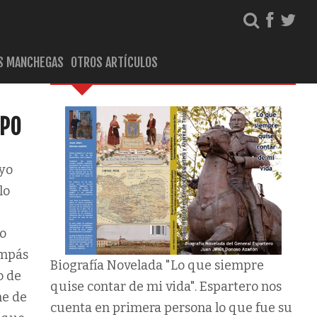
S MANCHEGAS
OTROS ARTÍCULOS
Biografía del General Espartero
MPO
yo
lo
lo
ompás
Biografía Novelada "Lo que siempre
o de
quise contar de mi vida". Espartero nos
me de
cuenta en primera persona lo que fue su