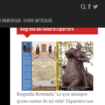
S MANCHEGAS
OTROS ARTÍCULOS
Biografía del General Espartero
Biografía Novelada "Lo que siempre
quise contar de mi vida". Espartero nos