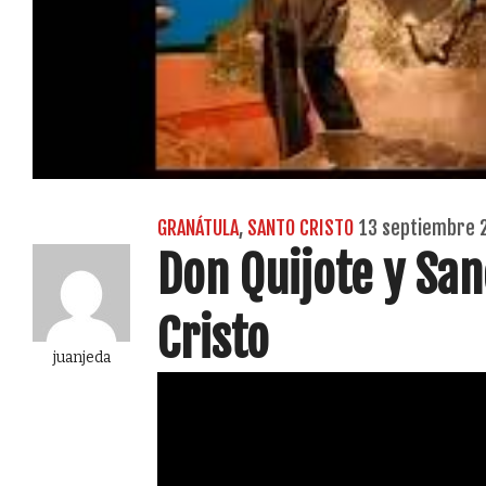
GRANÁTULA
,
SANTO CRISTO
13 septiembre 
Don Quijote y San
Cristo
juanjeda