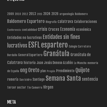
2013
2024
2026
2009
2010
2012
arqueología
Baldomero
2015
Baldomero Espartero
calatrava
Colaboraciones
Biografía
crisis
Economía
Cruces
económica
contabilidad
Conferencia
Entidades sin fines
Entidades no lucrativas
ESFL
espartero
lucrativos
Eulogio Carretero
Granátula
Granátula de
General Espartero
Bordallo
Calatrava
historia
Juan Jesús Donoso Azañón
La Mancha
memoria
Quijote
ong
Oreto
Prendimiento
plan
de España
Pregón
Semana Santa
sentencia
romería
Santiago
San Isidro
Virgen
tercer sector
Tio Camorra
META