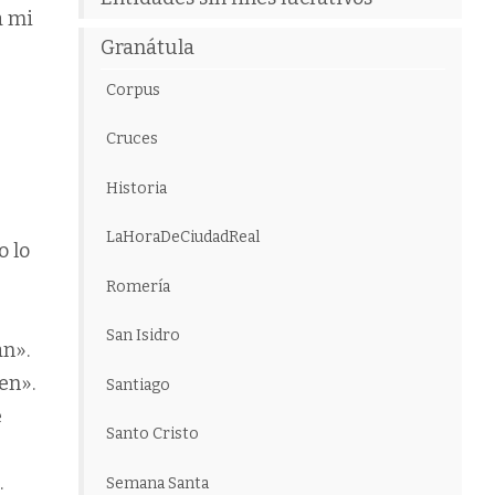
a mi
Granátula
Corpus
Cruces
Historia
LaHoraDeCiudadReal
o lo
Romería
San Isidro
an».
en».
Santiago
e
Santo Cristo
.
Semana Santa