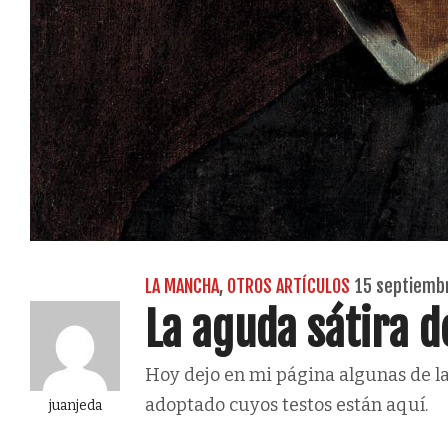
LA MANCHA
,
OTROS ARTÍCULOS
15 septiemb
La aguda sátira 
Hoy dejo en mi página algunas de las
adoptado cuyos testos están aquí.
juanjeda