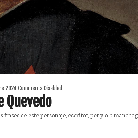
re 2024
Comments Disabled
de Quevedo
 frases de este personaje, escritor, por y o b manche