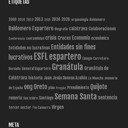
ETIQUETAS
2013
2024
2026
2009
2010
2012
arqueología
Baldomero
2015
Baldomero Espartero
calatrava
Colaboraciones
Biografía
crisis
Economía
Cruces
económica
contabilidad
Conferencia
Entidades sin fines
Entidades no lucrativas
ESFL
espartero
lucrativos
Eulogio Carretero
Granátula
Granátula de
General Espartero
Bordallo
Calatrava
historia
Juan Jesús Donoso Azañón
La Mancha
memoria
Quijote
ong
Oreto
Prendimiento
plan
de España
Pregón
Semana Santa
sentencia
romería
Santiago
San Isidro
Virgen
tercer sector
Tio Camorra
META